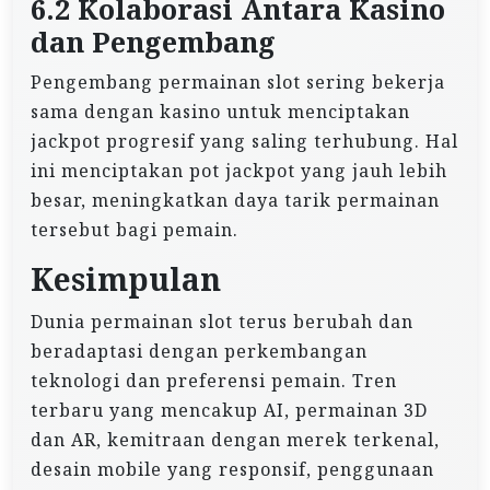
6.2 Kolaborasi Antara Kasino
dan Pengembang
Pengembang permainan slot sering bekerja
sama dengan kasino untuk menciptakan
jackpot progresif yang saling terhubung. Hal
ini menciptakan pot jackpot yang jauh lebih
besar, meningkatkan daya tarik permainan
tersebut bagi pemain.
Kesimpulan
Dunia permainan slot terus berubah dan
beradaptasi dengan perkembangan
teknologi dan preferensi pemain. Tren
terbaru yang mencakup AI, permainan 3D
dan AR, kemitraan dengan merek terkenal,
desain mobile yang responsif, penggunaan