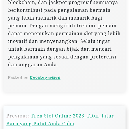
blockchain, dan jackpot progresif semuanya
berkontribusi pada pengalaman bermain
yang lebih menarik dan menarik bagi
pemain. Dengan mengikuti tren ini, pemain
dapat menemukan permainan slot yang lebih
inovatif dan menyenangkan. Selalu ingat
untuk bermain dengan bijak dan mencari
pengalaman yang sesuai dengan preferensi
dan anggaran Anda.
Posted in:
Uncategorized
P
Previous:
Tren Slot Online 2023: Fitur-Fitur
o
Baru yang Patut Anda Coba