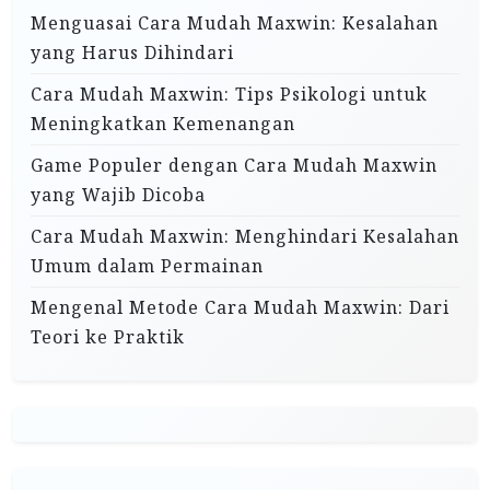
Menguasai Cara Mudah Maxwin: Kesalahan
yang Harus Dihindari
Cara Mudah Maxwin: Tips Psikologi untuk
Meningkatkan Kemenangan
Game Populer dengan Cara Mudah Maxwin
yang Wajib Dicoba
Cara Mudah Maxwin: Menghindari Kesalahan
Umum dalam Permainan
Mengenal Metode Cara Mudah Maxwin: Dari
Teori ke Praktik