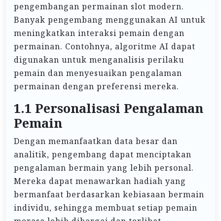
pengembangan permainan slot modern.
Banyak pengembang menggunakan AI untuk
meningkatkan interaksi pemain dengan
permainan. Contohnya, algoritme AI dapat
digunakan untuk menganalisis perilaku
pemain dan menyesuaikan pengalaman
permainan dengan preferensi mereka.
1.1 Personalisasi Pengalaman
Pemain
Dengan memanfaatkan data besar dan
analitik, pengembang dapat menciptakan
pengalaman bermain yang lebih personal.
Mereka dapat menawarkan hadiah yang
bermanfaat berdasarkan kebiasaan bermain
individu, sehingga membuat setiap pemain