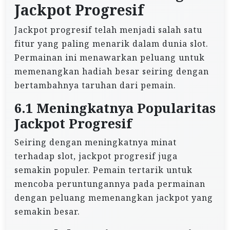
Jackpot Progresif
Jackpot progresif telah menjadi salah satu
fitur yang paling menarik dalam dunia slot.
Permainan ini menawarkan peluang untuk
memenangkan hadiah besar seiring dengan
bertambahnya taruhan dari pemain.
6.1 Meningkatnya Popularitas
Jackpot Progresif
Seiring dengan meningkatnya minat
terhadap slot, jackpot progresif juga
semakin populer. Pemain tertarik untuk
mencoba peruntungannya pada permainan
dengan peluang memenangkan jackpot yang
semakin besar.