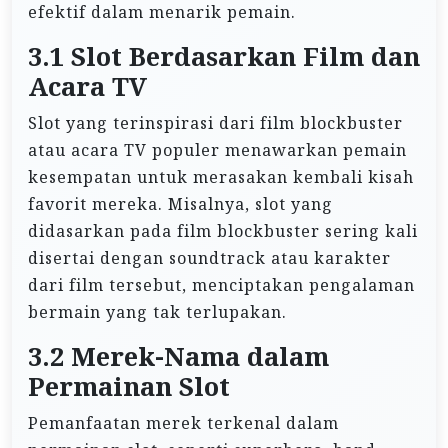
efektif dalam menarik pemain.
3.1 Slot Berdasarkan Film dan
Acara TV
Slot yang terinspirasi dari film blockbuster
atau acara TV populer menawarkan pemain
kesempatan untuk merasakan kembali kisah
favorit mereka. Misalnya, slot yang
didasarkan pada film blockbuster sering kali
disertai dengan soundtrack atau karakter
dari film tersebut, menciptakan pengalaman
bermain yang tak terlupakan.
3.2 Merek-Nama dalam
Permainan Slot
Pemanfaatan merek terkenal dalam