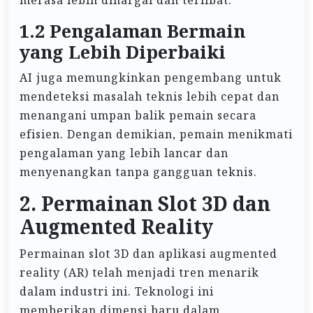
merasa lebih dihargai dan terlibat.
1.2 Pengalaman Bermain
yang Lebih Diperbaiki
AI juga memungkinkan pengembang untuk
mendeteksi masalah teknis lebih cepat dan
menangani umpan balik pemain secara
efisien. Dengan demikian, pemain menikmati
pengalaman yang lebih lancar dan
menyenangkan tanpa gangguan teknis.
2. Permainan Slot 3D dan
Augmented Reality
Permainan slot 3D dan aplikasi augmented
reality (AR) telah menjadi tren menarik
dalam industri ini. Teknologi ini
memberikan dimensi baru dalam