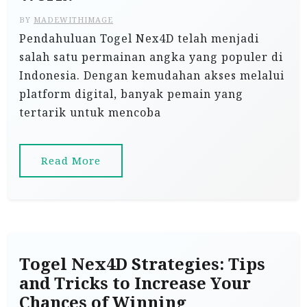
BY
MADEWITHIMAGE
Pendahuluan Togel Nex4D telah menjadi
salah satu permainan angka yang populer di
Indonesia. Dengan kemudahan akses melalui
platform digital, banyak pemain yang
tertarik untuk mencoba
Read More
Togel Nex4D Strategies: Tips
and Tricks to Increase Your
Chances of Winning