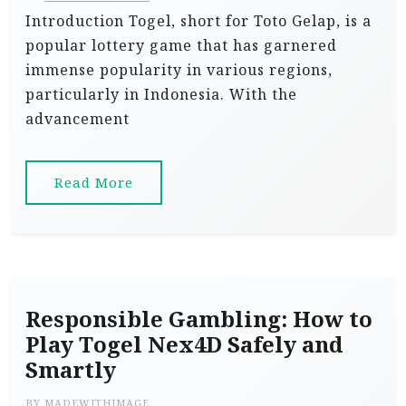
Introduction Togel, short for Toto Gelap, is a
popular lottery game that has garnered
immense popularity in various regions,
particularly in Indonesia. With the
advancement
Read More
Responsible Gambling: How to
Play Togel Nex4D Safely and
Smartly
BY
MADEWITHIMAGE