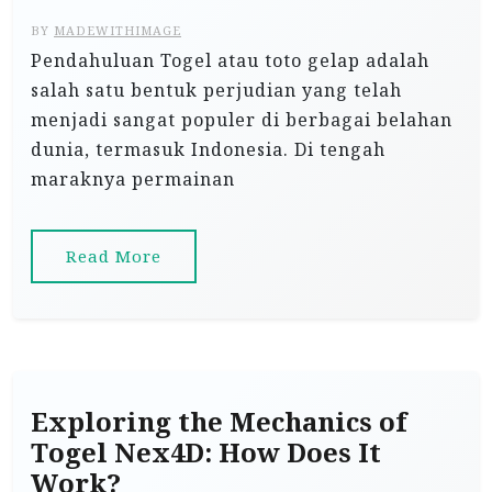
BY
MADEWITHIMAGE
Pendahuluan Togel atau toto gelap adalah
salah satu bentuk perjudian yang telah
menjadi sangat populer di berbagai belahan
dunia, termasuk Indonesia. Di tengah
maraknya permainan
Read More
Exploring the Mechanics of
Togel Nex4D: How Does It
Work?