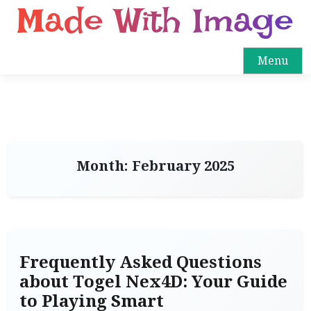
Made With Image
S
k
i
Menu
p
t
o
c
o
n
Month:
February 2025
t
e
n
t
Frequently Asked Questions
about Togel Nex4D: Your Guide
to Playing Smart