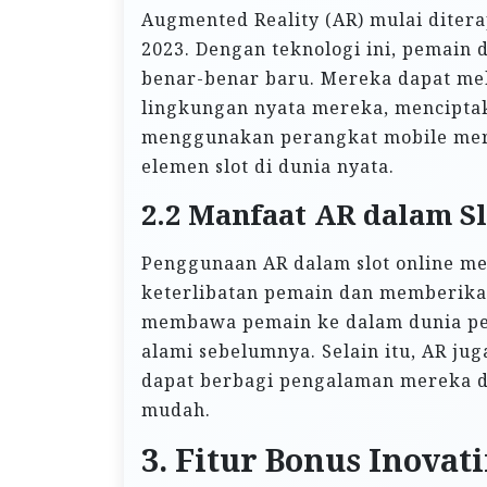
Augmented Reality (AR) mulai diter
2023. Dengan teknologi ini, pemain
benar-benar baru. Mereka dapat me
lingkungan nyata mereka, menciptak
menggunakan perangkat mobile mer
elemen slot di dunia nyata.
2.2 Manfaat AR dalam Sl
Penggunaan AR dalam slot online m
keterlibatan pemain dan memberika
membawa pemain ke dalam dunia pe
alami sebelumnya. Selain itu, AR ju
dapat berbagi pengalaman mereka d
mudah.
3. Fitur Bonus Inovati