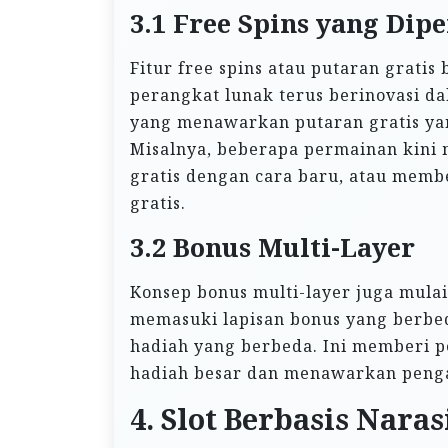
3.1 Free Spins yang Dipe
Fitur free spins atau putaran gratis 
perangkat lunak terus berinovasi dal
yang menawarkan putaran gratis yan
Misalnya, beberapa permainan kin
gratis dengan cara baru, atau mem
gratis.
3.2 Bonus Multi-Layer
Konsep bonus multi-layer juga mulai
memasuki lapisan bonus yang berbe
hadiah yang berbeda. Ini memberi 
hadiah besar dan menawarkan peng
4. Slot Berbasis Naras