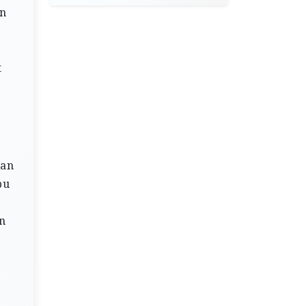
un
t
kan
pu
in