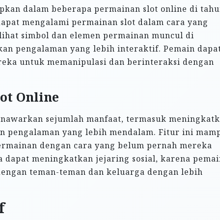
apkan dalam beberapa permainan slot online di tah
 dapat mengalami permainan slot dalam cara yang
lihat simbol dan elemen permainan muncul di
an pengalaman yang lebih interaktif. Pemain dapa
eka untuk memanipulasi dan berinteraksi dengan
ot Online
enawarkan sejumlah manfaat, termasuk meningkat
n pengalaman yang lebih mendalam. Fitur ini mam
rmainan dengan cara yang belum pernah mereka
ga dapat meningkatkan jejaring sosial, karena pema
engan teman-teman dan keluarga dengan lebih
f