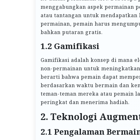
menggabungkan aspek permainan pe
atau tantangan untuk mendapatkan 
permainan, pemain harus mengumpul
bahkan putaran gratis.
1.2 Gamifikasi
Gamifikasi adalah konsep di mana e
non-permainan untuk meningkatkan ket
berarti bahwa pemain dapat memper
berdasarkan waktu bermain dan ke
teman-teman mereka atau pemain lai
peringkat dan menerima hadiah.
2. Teknologi Augment
2.1 Pengalaman Bermain