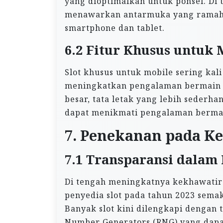
yang dioptimalkan untuk ponsel. Di t
menawarkan antarmuka yang ramah 
smartphone dan tablet.
6.2 Fitur Khusus untuk 
Slot khusus untuk mobile sering kal
meningkatkan pengalaman bermain di
besar, tata letak yang lebih sederh
dapat menikmati pengalaman bermai
7. Penekanan pada K
7.1 Transparansi dalam
Di tengah meningkatnya kekhawatir
penyedia slot pada tahun 2023 sema
Banyak slot kini dilengkapi dengan
Number Generators (RNG) yang dapat