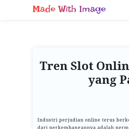
S
Made With Image
k
i
p
t
o
c
o
Tren Slot Onlin
n
t
yang P
e
n
t
Industri perjudian online terus ber
dari perkembangannya adalah permain