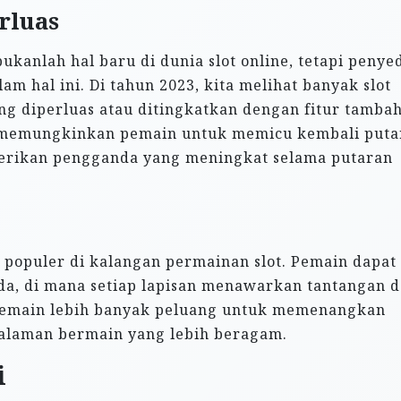
rluas
bukanlah hal baru di dunia slot online, tetapi penye
am hal ini. Di tahun 2023, kita melihat banyak slot
g diperluas atau ditingkatkan dengan fitur tamba
i memungkinkan pemain untuk memicu kembali puta
berikan pengganda yang meningkat selama putaran
 populer di kalangan permainan slot. Pemain dapat
da, di mana setiap lapisan menawarkan tantangan 
pemain lebih banyak peluang untuk memenangkan
alaman bermain yang lebih beragam.
i