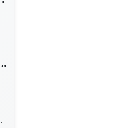
ru
tan
n