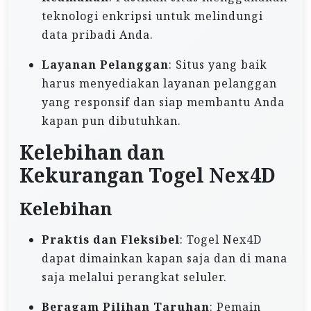
teknologi enkripsi untuk melindungi
data pribadi Anda.
Layanan Pelanggan
: Situs yang baik
harus menyediakan layanan pelanggan
yang responsif dan siap membantu Anda
kapan pun dibutuhkan.
Kelebihan dan
Kekurangan Togel Nex4D
Kelebihan
Praktis dan Fleksibel
: Togel Nex4D
dapat dimainkan kapan saja dan di mana
saja melalui perangkat seluler.
Beragam Pilihan Taruhan
: Pemain