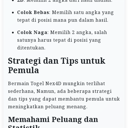
2D
: Memilih 2 angka dari hasil undian.
Colok Bebas
: Memilih satu angka yang
tepat di posisi mana pun dalam hasil.
Colok Naga
: Memilih 2 angka, salah
satunya harus tepat di posisi yang
ditentukan.
Strategi dan Tips untuk
Pemula
Bermain Togel Nex4D mungkin terlihat
sederhana, Namun, ada beberapa strategi
dan tips yang dapat membantu pemula untuk
meningkatkan peluang menang.
Memahami Peluang dan
Statistik