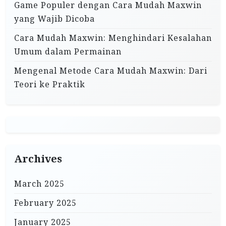
Game Populer dengan Cara Mudah Maxwin
yang Wajib Dicoba
Cara Mudah Maxwin: Menghindari Kesalahan
Umum dalam Permainan
Mengenal Metode Cara Mudah Maxwin: Dari
Teori ke Praktik
Archives
March 2025
February 2025
January 2025