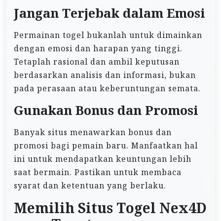
Jangan Terjebak dalam Emosi
Permainan togel bukanlah untuk dimainkan
dengan emosi dan harapan yang tinggi.
Tetaplah rasional dan ambil keputusan
berdasarkan analisis dan informasi, bukan
pada perasaan atau keberuntungan semata.
Gunakan Bonus dan Promosi
Banyak situs menawarkan bonus dan
promosi bagi pemain baru. Manfaatkan hal
ini untuk mendapatkan keuntungan lebih
saat bermain. Pastikan untuk membaca
syarat dan ketentuan yang berlaku.
Memilih Situs Togel Nex4D