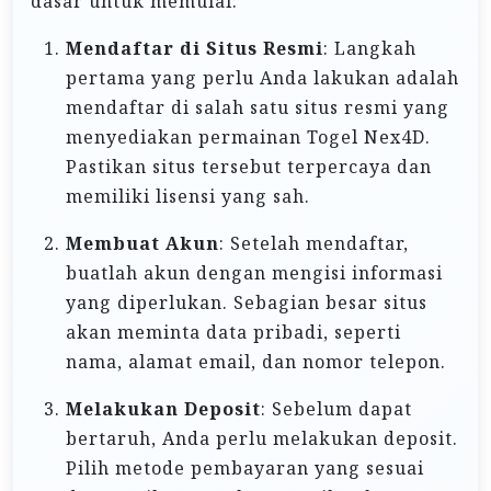
dasar untuk memulai:
Mendaftar di Situs Resmi
: Langkah
pertama yang perlu Anda lakukan adalah
mendaftar di salah satu situs resmi yang
menyediakan permainan Togel Nex4D.
Pastikan situs tersebut terpercaya dan
memiliki lisensi yang sah.
Membuat Akun
: Setelah mendaftar,
buatlah akun dengan mengisi informasi
yang diperlukan. Sebagian besar situs
akan meminta data pribadi, seperti
nama, alamat email, dan nomor telepon.
Melakukan Deposit
: Sebelum dapat
bertaruh, Anda perlu melakukan deposit.
Pilih metode pembayaran yang sesuai