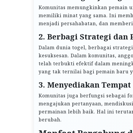
Komunitas memungkinkan pemain unt
memiliki minat yang sama. Ini mem
menjadi persahabatan, dan memberi
2. Berbagi Strategi dan
Dalam dunia togel, berbagai strategi
kesuksesan. Dalam komunitas, anggo
telah terbukti efektif dalam mening
yang tak ternilai bagi pemain baru
3. Menyediakan Tempat 
Komunitas juga berfungsi sebagai fo
mengajukan pertanyaan, mendiskus
permainan lebih baik. Hal ini terut
berubah.