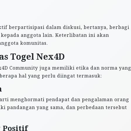
tif berpartisipasi dalam diskusi, bertanya, berbagi
epada anggota lain. Keterlibatan ini akan
anggota komunitas.
as Togel Nex4D
ex4D Community juga memiliki etika dan norma yan
eberapa hal yang perlu diingat termasuk:
n
rarti menghormati pendapat dan pengalaman orang
iki pandangan yang sama, dan perbedaan tersebut
 Positif