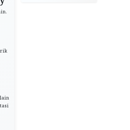
y
in.
rik
lain
tasi