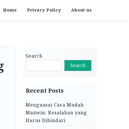
Home
Privacy Policy
About us
Search
g
Search
Recent Posts
Menguasai Cara Mudah
Maxwin: Kesalahan yang
Harus Dihindari