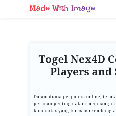
S
Made With Image
k
i
p
t
o
c
o
Togel Nex4D 
n
t
Players and
e
n
t
Dalam dunia perjudian online, ter
peranan penting dalam membangun p
komunitas yang terus berkembang a