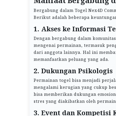
Manfaat Bergabung 
Bergabung dalam Togel Nex4D Comm
Berikut adalah beberapa keuntungan
1. Akses ke Informasi T
Dengan bergabung dalam komunitas,
mengenai permainan, termasuk peng
dari anggota lainnya. Hal ini memb
memanfaatkan peluang yang ada.
2. Dukungan Psikologis
Permainan togel bisa menjadi perja
mengalami kerugian yang cukup besar
bisa memberikan dukungan emosiona
stres yang diakibatkan oleh permain
3. Event dan Kompetisi 