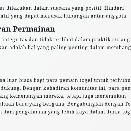
us dilakukan dalam suasana yang positif. Hindari
atif yang dapat merusak hubungan antar anggota.
uran Permainan
integritas dan tidak terlibat dalam praktik curang
pkan adalah hal yang paling penting dalam memban
.
a luar biasa bagi para pemain togel untuk terhubu
ndukung. Dengan kehadiran komunitas ini, para pe
uang kemenangan mereka, tetapi juga menemukan
ahuan baru yang berguna. Bergabunglah dengan To
 dari pengalaman yang lebih kaya dalam dunia tog