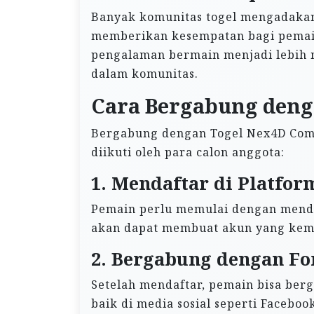
Banyak komunitas togel mengadakan
memberikan kesempatan bagi pemai
pengalaman bermain menjadi lebih m
dalam komunitas.
Cara Bergabung den
Bergabung dengan Togel Nex4D Com
diikuti oleh para calon anggota:
1. Mendaftar di Platfor
Pemain perlu memulai dengan mendaf
akan dapat membuat akun yang kemu
2. Bergabung dengan Fo
Setelah mendaftar, pemain bisa berg
baik di media sosial seperti Facebo