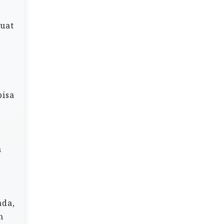
uat
isa
n
ada,
h