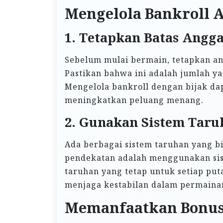
Mengelola Bankroll 
1. Tetapkan Batas Angg
Sebelum mulai bermain, tetapkan a
Pastikan bahwa ini adalah jumlah y
Mengelola bankroll dengan bijak d
meningkatkan peluang menang.
2. Gunakan Sistem Taru
Ada berbagai sistem taruhan yang bi
pendekatan adalah menggunakan sis
taruhan yang tetap untuk setiap put
menjaga kestabilan dalam permaina
Memanfaatkan Bonus