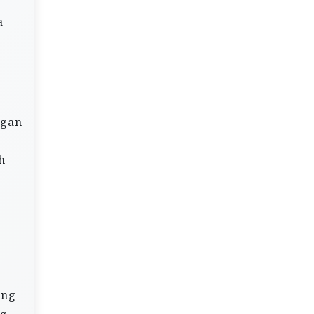
a
ngan
h
ang