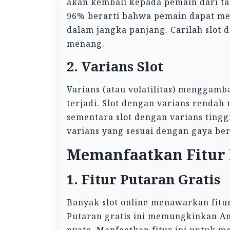
akan kembali kepada pemain dari ta
96% berarti bahwa pemain dapat me
dalam jangka panjang. Carilah slot
menang.
2. Varians Slot
Varians (atau volatilitas) menggam
terjadi. Slot dengan varians renda
sementara slot dengan varians ting
varians yang sesuai dengan gaya ber
Memanfaatkan Fitur
1. Fitur Putaran Gratis
Banyak slot online menawarkan fitur
Putaran gratis ini memungkinkan A