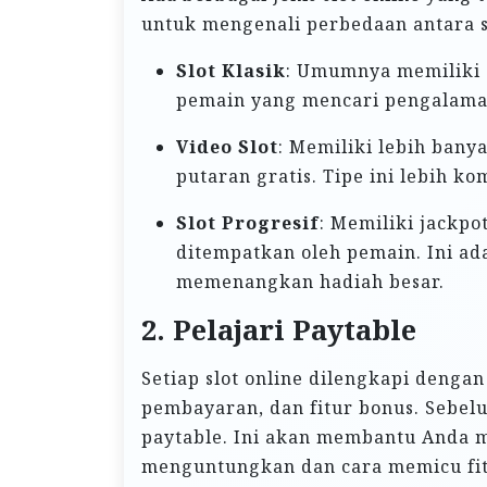
untuk mengenali perbedaan antara slo
Slot Klasik
: Umumnya memiliki 3
pemain yang mencari pengalama
Video Slot
: Memiliki lebih bany
putaran gratis. Tipe ini lebih k
Slot Progresif
: Memiliki jackp
ditempatkan oleh pemain. Ini ad
memenangkan hadiah besar.
2. Pelajari Paytable
Setiap slot online dilengkapi denga
pembayaran, dan fitur bonus. Sebe
paytable. Ini akan membantu Anda m
menguntungkan dan cara memicu fit