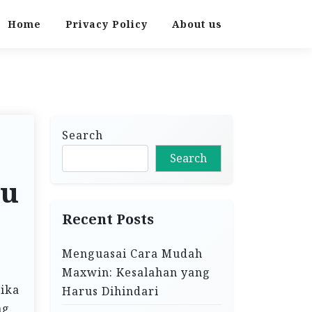
Home
Privacy Policy
About us
Search
Search
ru
Recent Posts
Menguasai Cara Mudah
Maxwin: Kesalahan yang
ika
Harus Dihindari
ng