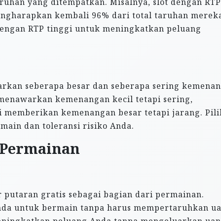
ruhan yang ditempatkan. Misalnya, slot dengan RTP
ngharapkan kembali 96% dari total taruhan merek
 dengan RTP tinggi untuk meningkatkan peluang
barkan seberapa besar dan seberapa sering kemena
h menawarkan kemenangan kecil tetapi sering,
gi memberikan kemenangan besar tetapi jarang. Pili
main dan toleransi risiko Anda.
 Permainan
 putaran gratis sebagai bagian dari permainan.
nda untuk bermain tanpa harus mempertaruhkan u