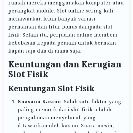
rumah mereka menggunakan komputer atau
perangkat mobile. Slot online sering kali
menawarkan lebih banyak variasi
permainan dan fitur bonus daripada slot
fisik. Selain itu, perjudian online memberi
kebebasan kepada pemain untuk bermain
kapan saja dan di mana saja.
Keuntungan dan Kerugian
Slot Fisik
Keuntungan Slot Fisik
Suasana Kasino
: Salah satu faktor yang
paling menarik dari slot fisik adalah
pengalaman menyeluruh yang
ditawarkan oleh kasino. Suara mesin,