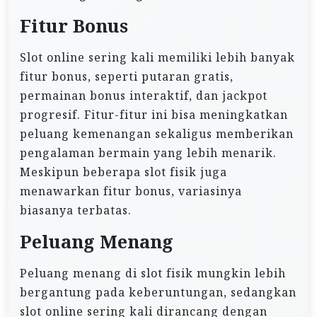
Fitur Bonus
Slot online sering kali memiliki lebih banyak
fitur bonus, seperti putaran gratis,
permainan bonus interaktif, dan jackpot
progresif. Fitur-fitur ini bisa meningkatkan
peluang kemenangan sekaligus memberikan
pengalaman bermain yang lebih menarik.
Meskipun beberapa slot fisik juga
menawarkan fitur bonus, variasinya
biasanya terbatas.
Peluang Menang
Peluang menang di slot fisik mungkin lebih
bergantung pada keberuntungan, sedangkan
slot online sering kali dirancang dengan