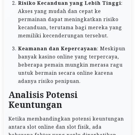
Risiko Kecanduan yang Lebih Tinggi
:
Akses yang mudah dan cepat ke
permainan dapat meningkatkan risiko
kecanduan, terutama bagi mereka yang
memiliki kecenderungan tersebut.
Keamanan dan Kepercayaan
: Meskipun
banyak kasino online yang terpercaya,
beberapa pemain mungkin merasa ragu
untuk bermain secara online karena
adanya risiko penipuan.
Analisis Potensi
Keuntungan
Ketika membandingkan potensi keuntungan
antara slot online dan slot fisik, ada