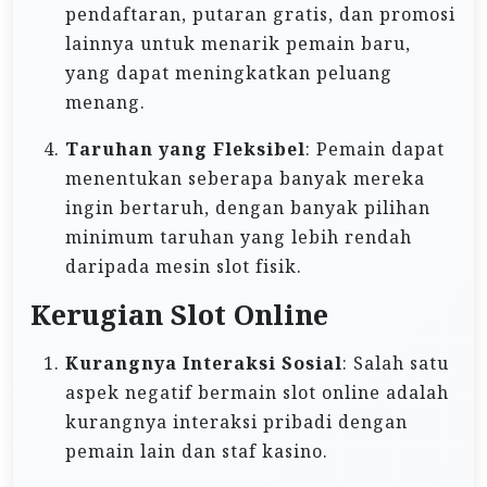
pendaftaran, putaran gratis, dan promosi
lainnya untuk menarik pemain baru,
yang dapat meningkatkan peluang
menang.
Taruhan yang Fleksibel
: Pemain dapat
menentukan seberapa banyak mereka
ingin bertaruh, dengan banyak pilihan
minimum taruhan yang lebih rendah
daripada mesin slot fisik.
Kerugian Slot Online
Kurangnya Interaksi Sosial
: Salah satu
aspek negatif bermain slot online adalah
kurangnya interaksi pribadi dengan
pemain lain dan staf kasino.