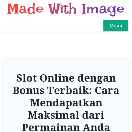
Made With Image
S
k
i
Menu
p
t
o
c
o
n
Slot Online dengan
t
e
Bonus Terbaik: Cara
n
t
Mendapatkan
Maksimal dari
Permainan Anda