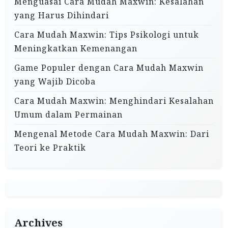
Menguasai Cara Mudah Maxwin: Kesalahan
yang Harus Dihindari
Cara Mudah Maxwin: Tips Psikologi untuk
Meningkatkan Kemenangan
Game Populer dengan Cara Mudah Maxwin
yang Wajib Dicoba
Cara Mudah Maxwin: Menghindari Kesalahan
Umum dalam Permainan
Mengenal Metode Cara Mudah Maxwin: Dari
Teori ke Praktik
Archives