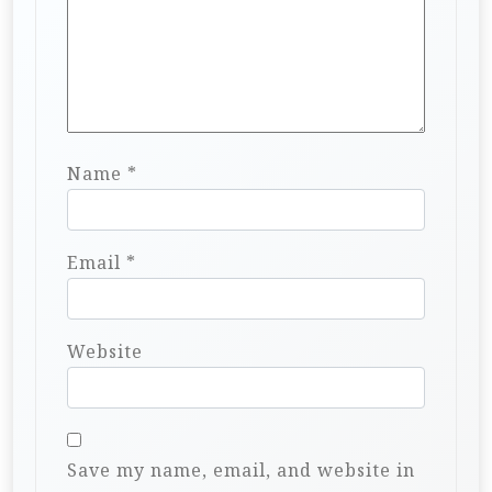
Name
*
Email
*
Website
Save my name, email, and website in