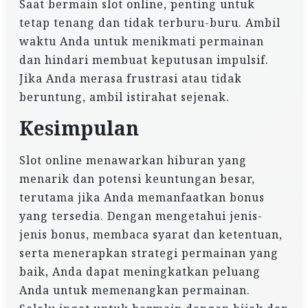
Saat bermain slot online, penting untuk
tetap tenang dan tidak terburu-buru. Ambil
waktu Anda untuk menikmati permainan
dan hindari membuat keputusan impulsif.
Jika Anda merasa frustrasi atau tidak
beruntung, ambil istirahat sejenak.
Kesimpulan
Slot online menawarkan hiburan yang
menarik dan potensi keuntungan besar,
terutama jika Anda memanfaatkan bonus
yang tersedia. Dengan mengetahui jenis-
jenis bonus, membaca syarat dan ketentuan,
serta menerapkan strategi permainan yang
baik, Anda dapat meningkatkan peluang
Anda untuk memenangkan permainan.