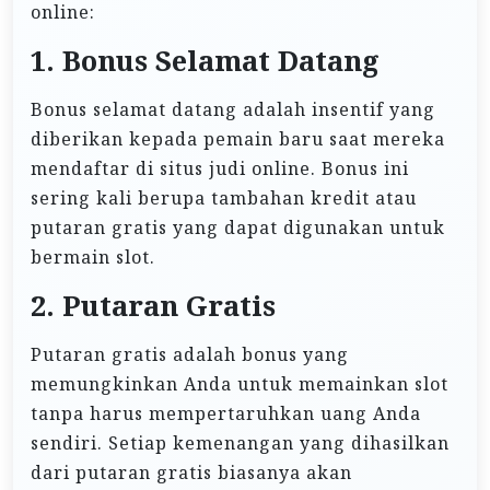
online:
1. Bonus Selamat Datang
Bonus selamat datang adalah insentif yang
diberikan kepada pemain baru saat mereka
mendaftar di situs judi online. Bonus ini
sering kali berupa tambahan kredit atau
putaran gratis yang dapat digunakan untuk
bermain slot.
2. Putaran Gratis
Putaran gratis adalah bonus yang
memungkinkan Anda untuk memainkan slot
tanpa harus mempertaruhkan uang Anda
sendiri. Setiap kemenangan yang dihasilkan
dari putaran gratis biasanya akan