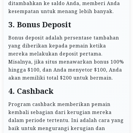
ditambahkan ke saldo Anda, memberi Anda
kesempatan untuk menang lebih banyak.
3. Bonus Deposit
Bonus deposit adalah persentase tambahan
yang diberikan kepada pemain ketika
mereka melakukan deposit pertama.
Misalnya, jika situs menawarkan bonus 100%
hingga $100, dan Anda menyetor $100, Anda
akan memiliki total $200 untuk bermain.
4. Cashback
Program cashback memberikan pemain
kembali sebagian dari kerugian mereka
dalam periode tertentu. Ini adalah cara yang
baik untuk mengurangi kerugian dan