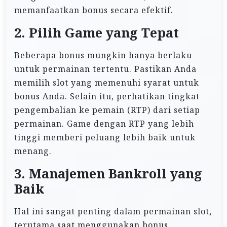
memanfaatkan bonus secara efektif.
2. Pilih Game yang Tepat
Beberapa bonus mungkin hanya berlaku
untuk permainan tertentu. Pastikan Anda
memilih slot yang memenuhi syarat untuk
bonus Anda. Selain itu, perhatikan tingkat
pengembalian ke pemain (RTP) dari setiap
permainan. Game dengan RTP yang lebih
tinggi memberi peluang lebih baik untuk
menang.
3. Manajemen Bankroll yang
Baik
Hal ini sangat penting dalam permainan slot,
terutama saat menggunakan bonus.