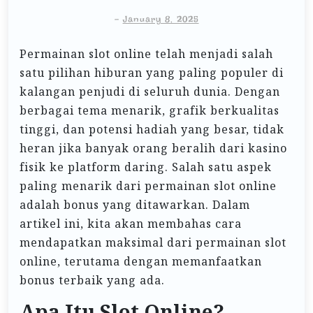
-
January 8, 2025
Permainan slot online telah menjadi salah
satu pilihan hiburan yang paling populer di
kalangan penjudi di seluruh dunia. Dengan
berbagai tema menarik, grafik berkualitas
tinggi, dan potensi hadiah yang besar, tidak
heran jika banyak orang beralih dari kasino
fisik ke platform daring. Salah satu aspek
paling menarik dari permainan slot online
adalah bonus yang ditawarkan. Dalam
artikel ini, kita akan membahas cara
mendapatkan maksimal dari permainan slot
online, terutama dengan memanfaatkan
bonus terbaik yang ada.
Apa Itu Slot Online?