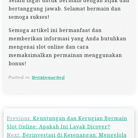
Selalu ingat untuk bermain dengan bijak dan
bertanggung jawab. Selamat bermain dan
semoga sukses!
Semoga artikel ini bermanfaat dan
memberikan informasi yang Anda butuhkan
mengenai slot online dan cara
memaksimalkan permainan menggunakan
bonus!
Posted in:
Uncategorized
P
Previous:
Keuntungan dan Kerugian Bermain
o
Slot Online: Apakah Ini Layak Dicover?
s
Next:
Berinvestasi di Kesenangan: Mengelola