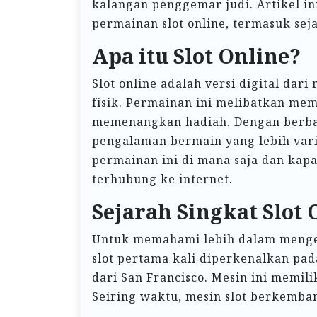
kalangan penggemar judi. Artikel in
permainan slot online, termasuk seja
Apa itu Slot Online?
Slot online adalah versi digital dari
fisik. Permainan ini melibatkan m
memenangkan hadiah. Dengan berbag
pengalaman bermain yang lebih vari
permainan ini di mana saja dan ka
terhubung ke internet.
Sejarah Singkat Slot 
Untuk memahami lebih dalam mengena
slot pertama kali diperkenalkan pad
dari San Francisco. Mesin ini memil
Seiring waktu, mesin slot berkemba