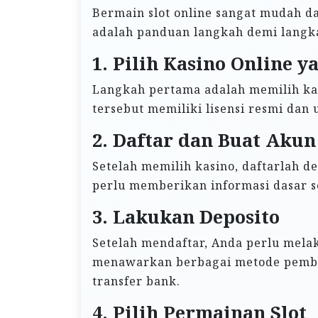
Bermain slot online sangat mudah d
adalah panduan langkah demi langk
1. Pilih Kasino Online 
Langkah pertama adalah memilih kas
tersebut memiliki lisensi resmi dan u
2. Daftar dan Buat Akun
Setelah memilih kasino, daftarlah d
perlu memberikan informasi dasar se
3. Lakukan Deposito
Setelah mendaftar, Anda perlu mela
menawarkan berbagai metode pembaya
transfer bank.
4. Pilih Permainan Slot