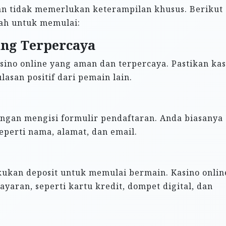
an tidak memerlukan keterampilan khusus. Berikut
ah untuk memulai:
yang Terpercaya
ino online yang aman dan terpercaya. Pastikan kas
lasan positif dari pemain lain.
engan mengisi formulir pendaftaran. Anda biasanya
perti nama, alamat, dan email.
kukan deposit untuk memulai bermain. Kasino onlin
ran, seperti kartu kredit, dompet digital, dan