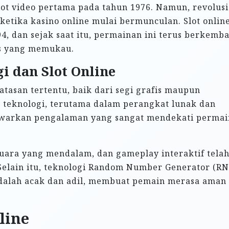
lot video pertama pada tahun 1976. Namun, revolusi
 ketika kasino online mulai bermunculan. Slot onlin
, dan sejak saat itu, permainan ini terus berkemb
fis yang memukau.
 dan Slot Online
atasan tertentu, baik dari segi grafis maupun
teknologi, terutama dalam perangkat lunak dan
awarkan pengalaman yang sangat mendekati perma
 suara yang mendalam, dan gameplay interaktif tela
lain itu, teknologi Random Number Generator (RN
dalah acak dan adil, membuat pemain merasa aman
line