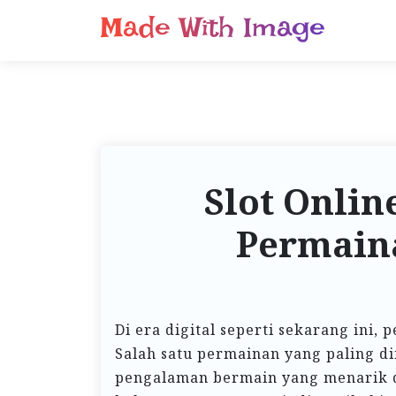
S
Made With Image
k
i
p
t
o
c
o
Slot Online
n
t
Permaina
e
n
t
Di era digital seperti sekarang ini,
Salah satu permainan yang paling di
pengalaman bermain yang menarik da