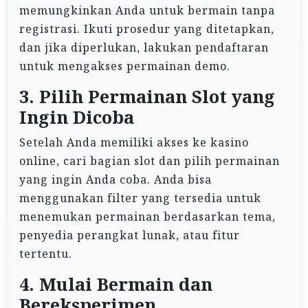
memungkinkan Anda untuk bermain tanpa
registrasi. Ikuti prosedur yang ditetapkan,
dan jika diperlukan, lakukan pendaftaran
untuk mengakses permainan demo.
3. Pilih Permainan Slot yang
Ingin Dicoba
Setelah Anda memiliki akses ke kasino
online, cari bagian slot dan pilih permainan
yang ingin Anda coba. Anda bisa
menggunakan filter yang tersedia untuk
menemukan permainan berdasarkan tema,
penyedia perangkat lunak, atau fitur
tertentu.
4. Mulai Bermain dan
Bereksperimen