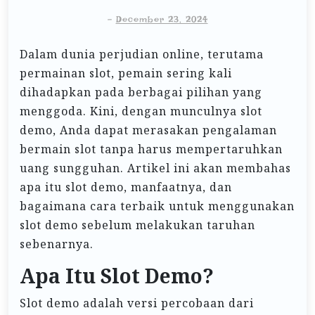
-
December 23, 2024
Dalam dunia perjudian online, terutama
permainan slot, pemain sering kali
dihadapkan pada berbagai pilihan yang
menggoda. Kini, dengan munculnya slot
demo, Anda dapat merasakan pengalaman
bermain slot tanpa harus mempertaruhkan
uang sungguhan. Artikel ini akan membahas
apa itu slot demo, manfaatnya, dan
bagaimana cara terbaik untuk menggunakan
slot demo sebelum melakukan taruhan
sebenarnya.
Apa Itu Slot Demo?
Slot demo adalah versi percobaan dari