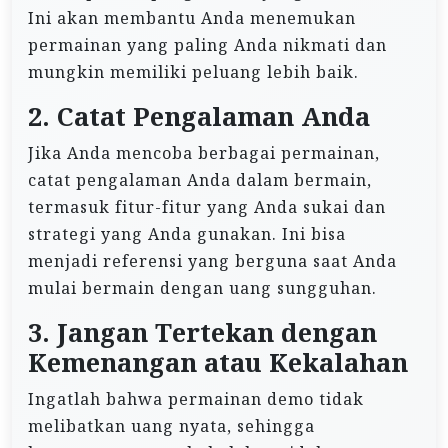
Ini akan membantu Anda menemukan
permainan yang paling Anda nikmati dan
mungkin memiliki peluang lebih baik.
2. Catat Pengalaman Anda
Jika Anda mencoba berbagai permainan,
catat pengalaman Anda dalam bermain,
termasuk fitur-fitur yang Anda sukai dan
strategi yang Anda gunakan. Ini bisa
menjadi referensi yang berguna saat Anda
mulai bermain dengan uang sungguhan.
3. Jangan Tertekan dengan
Kemenangan atau Kekalahan
Ingatlah bahwa permainan demo tidak
melibatkan uang nyata, sehingga