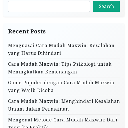
Search
Recent Posts
Menguasai Cara Mudah Maxwin: Kesalahan
yang Harus Dihindari
Cara Mudah Maxwin: Tips Psikologi untuk
Meningkatkan Kemenangan
Game Populer dengan Cara Mudah Maxwin
yang Wajib Dicoba
Cara Mudah Maxwin: Menghindari Kesalahan
Umum dalam Permainan
Mengenal Metode Cara Mudah Maxwin: Dari
Teori ke Praktik