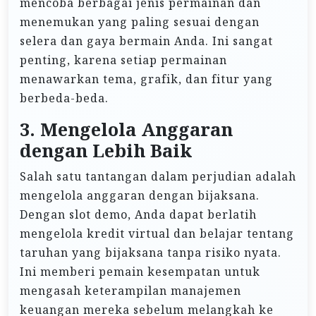
mencoba berbagai jenis permainan dan
menemukan yang paling sesuai dengan
selera dan gaya bermain Anda. Ini sangat
penting, karena setiap permainan
menawarkan tema, grafik, dan fitur yang
berbeda-beda.
3. Mengelola Anggaran
dengan Lebih Baik
Salah satu tantangan dalam perjudian adalah
mengelola anggaran dengan bijaksana.
Dengan slot demo, Anda dapat berlatih
mengelola kredit virtual dan belajar tentang
taruhan yang bijaksana tanpa risiko nyata.
Ini memberi pemain kesempatan untuk
mengasah keterampilan manajemen
keuangan mereka sebelum melangkah ke