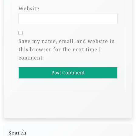
Website
Save my name, email, and website in
this browser for the next time I
comment.
Search