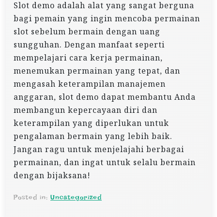
Slot demo adalah alat yang sangat berguna
bagi pemain yang ingin mencoba permainan
slot sebelum bermain dengan uang
sungguhan. Dengan manfaat seperti
mempelajari cara kerja permainan,
menemukan permainan yang tepat, dan
mengasah keterampilan manajemen
anggaran, slot demo dapat membantu Anda
membangun kepercayaan diri dan
keterampilan yang diperlukan untuk
pengalaman bermain yang lebih baik.
Jangan ragu untuk menjelajahi berbagai
permainan, dan ingat untuk selalu bermain
dengan bijaksana!
Posted in:
Uncategorized