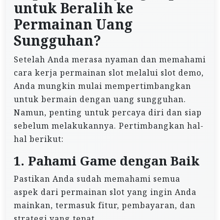
untuk Beralih ke
Permainan Uang
Sungguhan?
Setelah Anda merasa nyaman dan memahami
cara kerja permainan slot melalui slot demo,
Anda mungkin mulai mempertimbangkan
untuk bermain dengan uang sungguhan.
Namun, penting untuk percaya diri dan siap
sebelum melakukannya. Pertimbangkan hal-
hal berikut:
1. Pahami Game dengan Baik
Pastikan Anda sudah memahami semua
aspek dari permainan slot yang ingin Anda
mainkan, termasuk fitur, pembayaran, dan
strategi yang tepat.