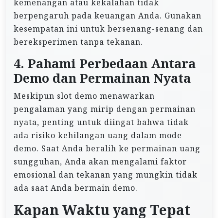
kemenangan atau kekalahan tidak
berpengaruh pada keuangan Anda. Gunakan
kesempatan ini untuk bersenang-senang dan
bereksperimen tanpa tekanan.
4. Pahami Perbedaan Antara
Demo dan Permainan Nyata
Meskipun slot demo menawarkan
pengalaman yang mirip dengan permainan
nyata, penting untuk diingat bahwa tidak
ada risiko kehilangan uang dalam mode
demo. Saat Anda beralih ke permainan uang
sungguhan, Anda akan mengalami faktor
emosional dan tekanan yang mungkin tidak
ada saat Anda bermain demo.
Kapan Waktu yang Tepat