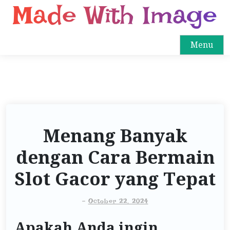
Made With Image
S
k
i
Menu
p
t
o
c
o
n
Menang Banyak
t
e
dengan Cara Bermain
n
t
Slot Gacor yang Tepat
-
October 22, 2024
Apakah Anda ingin