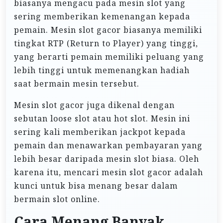
biasanya mengacu pada mesin slot yang
sering memberikan kemenangan kepada
pemain. Mesin slot gacor biasanya memiliki
tingkat RTP (Return to Player) yang tinggi,
yang berarti pemain memiliki peluang yang
lebih tinggi untuk memenangkan hadiah
saat bermain mesin tersebut.
Mesin slot gacor juga dikenal dengan
sebutan loose slot atau hot slot. Mesin ini
sering kali memberikan jackpot kepada
pemain dan menawarkan pembayaran yang
lebih besar daripada mesin slot biasa. Oleh
karena itu, mencari mesin slot gacor adalah
kunci untuk bisa menang besar dalam
bermain slot online.
Cara Menang Banyak