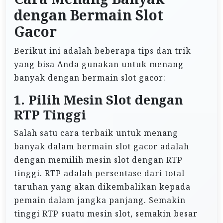
dengan Bermain Slot
Gacor
Berikut ini adalah beberapa tips dan trik
yang bisa Anda gunakan untuk menang
banyak dengan bermain slot gacor:
1. Pilih Mesin Slot dengan
RTP Tinggi
Salah satu cara terbaik untuk menang
banyak dalam bermain slot gacor adalah
dengan memilih mesin slot dengan RTP
tinggi. RTP adalah persentase dari total
taruhan yang akan dikembalikan kepada
pemain dalam jangka panjang. Semakin
tinggi RTP suatu mesin slot, semakin besar