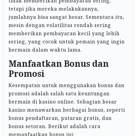
tidak memberikan pembayaran sering,
tetapi jika mereka melakukannya,
jumlahnya bisa sangat besar. Sementara itu,
mesin dengan volatilitas rendah sering
memberikan pembayaran kecil yang lebih
sering, yang cocok untuk pemain yang ingin
bermain dalam waktu lama.
Manfaatkan Bonus dan
Promosi
Kesempatan untuk menggunakan bonus dan
promosi adalah salah satu keuntungan
bermain di kasino online. Sebagian besar
kasino menawarkan berbagai bonus, seperti
bonus pendaftaran, putaran gratis, dan
bonus setoran. Berikut adalah cara
memanfaatkan bonus ini: