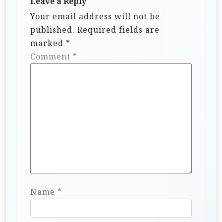
Leave a Reply
t
Your email address will not be
i
published.
Required fields are
marked
*
o
Comment
*
n
Name
*