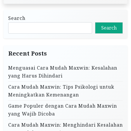
Search
Search
Recent Posts
Menguasai Cara Mudah Maxwin: Kesalahan
yang Harus Dihindari
Cara Mudah Maxwin: Tips Psikologi untuk
Meningkatkan Kemenangan
Game Populer dengan Cara Mudah Maxwin
yang Wajib Dicoba
Cara Mudah Maxwin: Menghindari Kesalahan