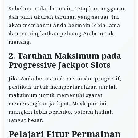
Sebelum mulai bermain, tetapkan anggaran
dan pilih ukuran taruhan yang sesuai. Ini
akan membantu Anda bermain lebih lama
dan meningkatkan peluang Anda untuk
menang.
2. Taruhan Maksimum pada
Progressive Jackpot Slots
Jika Anda bermain di mesin slot progresif,
pastikan untuk mempertaruhkan jumlah
maksimum untuk memenuhi syarat
memenangkan jackpot. Meskipun ini
mungkin lebih berisiko, potensi hadiah
sangat besar.
Pelajari Fitur Permainan