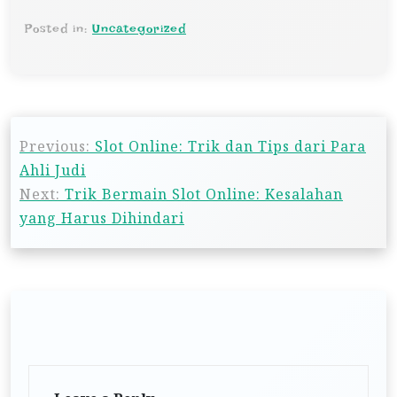
Posted in:
Uncategorized
P
Previous:
Slot Online: Trik dan Tips dari Para
o
Ahli Judi
s
Next:
Trik Bermain Slot Online: Kesalahan
t
yang Harus Dihindari
n
a
v
i
g
a