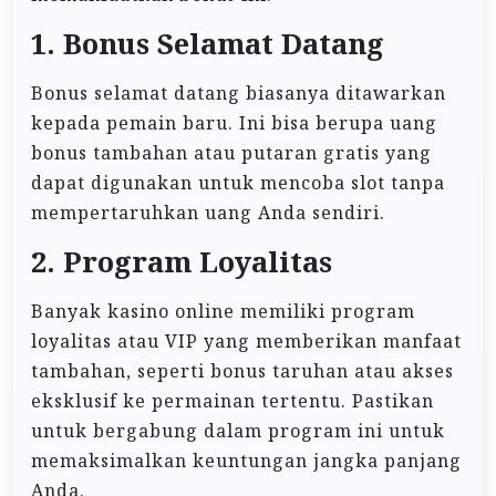
1. Bonus Selamat Datang
Bonus selamat datang biasanya ditawarkan
kepada pemain baru. Ini bisa berupa uang
bonus tambahan atau putaran gratis yang
dapat digunakan untuk mencoba slot tanpa
mempertaruhkan uang Anda sendiri.
2. Program Loyalitas
Banyak kasino online memiliki program
loyalitas atau VIP yang memberikan manfaat
tambahan, seperti bonus taruhan atau akses
eksklusif ke permainan tertentu. Pastikan
untuk bergabung dalam program ini untuk
memaksimalkan keuntungan jangka panjang
Anda.