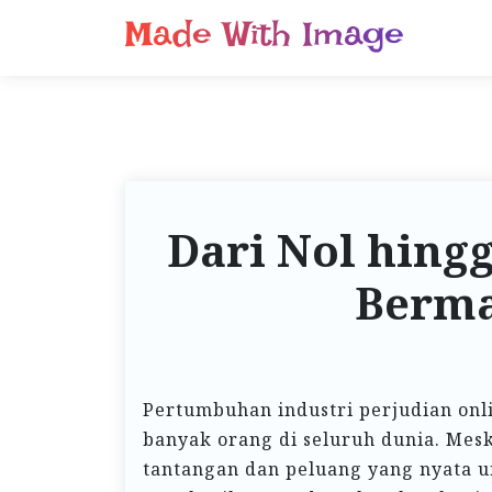
S
Made With Image
k
i
p
t
o
c
o
Dari Nol hing
n
t
Berma
e
n
t
Pertumbuhan industri perjudian onli
banyak orang di seluruh dunia. Mes
tantangan dan peluang yang nyata u