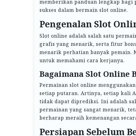
memberikan panduan lengkap bagi 
sukses dalam bermain slot online.
Pengenalan Slot Onli
Slot online adalah salah satu perma
grafis yang menarik, serta fitur b
menarik perhatian banyak pemain. 
untuk memahami cara kerjanya.
Bagaimana Slot Online 
Permainan slot online menggunakan
setiap putaran. Artinya, setiap kal
tidak dapat diprediksi. Ini adalah s
permainan yang sangat menarik, tet
berharap meraih kemenangan secara
Persiapan Sebelum B