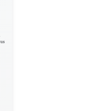
n
nus