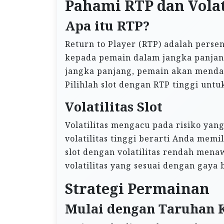
Pahami RTP dan Volati
Apa itu RTP?
Return to Player (RTP) adalah perse
kepada pemain dalam jangka panjang.
jangka panjang, pemain akan mendap
Pilihlah slot dengan RTP tinggi un
Volatilitas Slot
Volatilitas mengacu pada risiko yang
volatilitas tinggi berarti Anda memi
slot dengan volatilitas rendah mena
volatilitas yang sesuai dengan gaya 
Strategi Permainan
Mulai dengan Taruhan K