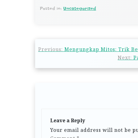
Posted in:
Uncategorized
P
Previous:
Mengungkap Mitos: Trik Ber
o
Next:
P
s
t
n
a
v
i
Leave a Reply
g
Your email address will not be p