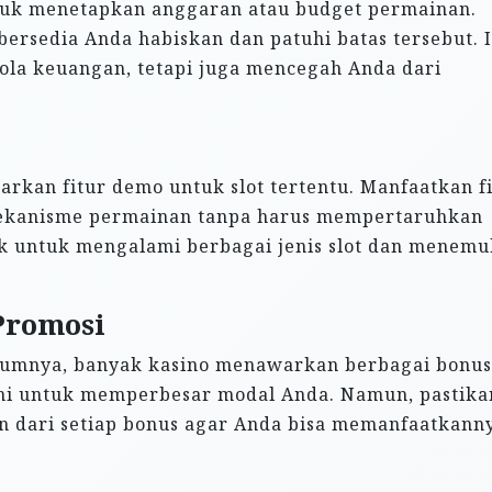
tuk menetapkan anggaran atau budget permainan.
ersedia Anda habiskan dan patuhi batas tersebut. I
la keuangan, tetapi juga mencegah Anda dari
rkan fitur demo untuk slot tertentu. Manfaatkan f
mekanisme permainan tanpa harus mempertaruhkan
aik untuk mengalami berbagai jenis slot dan menem
Promosi
elumnya, banyak kasino menawarkan berbagai bonus
ni untuk memperbesar modal Anda. Namun, pastika
n dari setiap bonus agar Anda bisa memanfaatkann