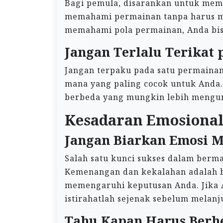
Bagi pemula, disarankan untuk memu
memahami permainan tanpa harus me
memahami pola permainan, Anda bis
Jangan Terlalu Terikat 
Jangan terpaku pada satu permainan
mana yang paling cocok untuk Anda. 
berbeda yang mungkin lebih mengu
Kesadaran Emosiona
Jangan Biarkan Emosi 
Salah satu kunci sukses dalam berma
Kemenangan dan kekalahan adalah b
memengaruhi keputusan Anda. Jika 
istirahatlah sejenak sebelum melan
Tahu Kapan Harus Berh