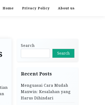
Home
Privacy Policy
About us
Search
s
Search
Recent Posts
Menguasai Cara Mudah
tian
Maxwin: Kesalahan yang
an
Harus Dihindari