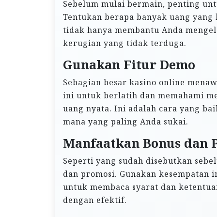
Sebelum mulai bermain, penting un
Tentukan berapa banyak uang yang b
tidak hanya membantu Anda mengelo
kerugian yang tidak terduga.
Gunakan Fitur Demo
Sebagian besar kasino online menawa
ini untuk berlatih dan memahami 
uang nyata. Ini adalah cara yang b
mana yang paling Anda sukai.
Manfaatkan Bonus dan 
Seperti yang sudah disebutkan seb
dan promosi. Gunakan kesempatan i
untuk membaca syarat dan ketentua
dengan efektif.