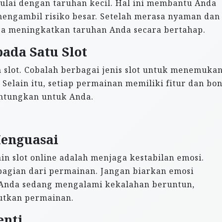
lai dengan taruhan kecil. Hal ini membantu Anda
ngambil risiko besar. Setelah merasa nyaman dan
a meningkatkan taruhan Anda secara bertahap.
pada Satu Slot
 slot. Cobalah berbagai jenis slot untuk menemuka
Selain itu, setiap permainan memiliki fitur dan bo
ntungkan untuk Anda.
l
Menguasai
in slot online adalah menjaga kestabilan emosi.
agian dari permainan. Jangan biarkan emosi
Anda sedang mengalami kekalahan beruntun,
jutkan permainan.
enti