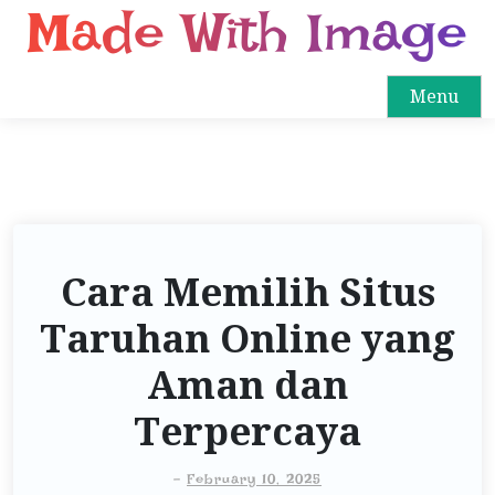
Made With Image
S
k
i
Menu
p
t
o
c
o
n
Cara Memilih Situs
t
e
Taruhan Online yang
n
t
Aman dan
Terpercaya
-
February 10, 2025