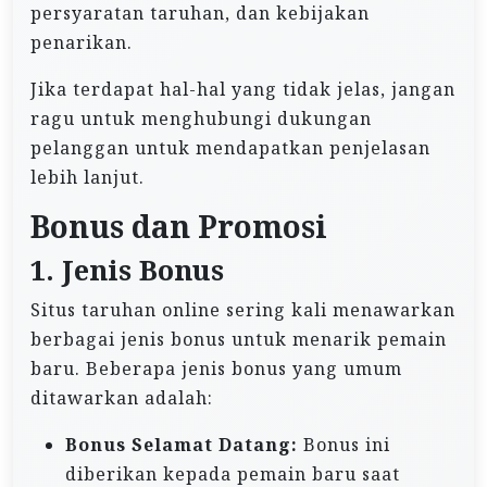
persyaratan taruhan, dan kebijakan
penarikan.
Jika terdapat hal-hal yang tidak jelas, jangan
ragu untuk menghubungi dukungan
pelanggan untuk mendapatkan penjelasan
lebih lanjut.
Bonus dan Promosi
1. Jenis Bonus
Situs taruhan online sering kali menawarkan
berbagai jenis bonus untuk menarik pemain
baru. Beberapa jenis bonus yang umum
ditawarkan adalah:
Bonus Selamat Datang:
Bonus ini
diberikan kepada pemain baru saat