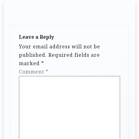
v
i
g
a
Leave a Reply
t
Your email address will not be
i
published.
Required fields are
marked
*
o
Comment
*
n